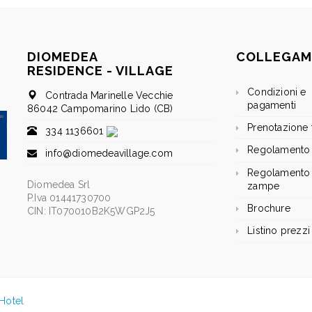
DIOMEDEA
COLLEGAM
RESIDENCE - VILLAGE
Condizioni e
Contrada Marinelle Vecchie
pagamenti
86042 Campomarino Lido (CB)
Prenotazione t
334 1136601
Regolamento
info@diomedeavillage.com
Regolamento 
Diomedea Srl
zampe
P.Iva 01441730700
Brochure
CIN: IT070010B2K5WGP2J5
Listino prezzi
Hotel