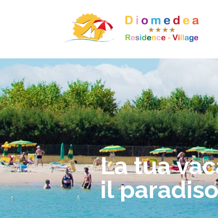
La tua vac
il paradis