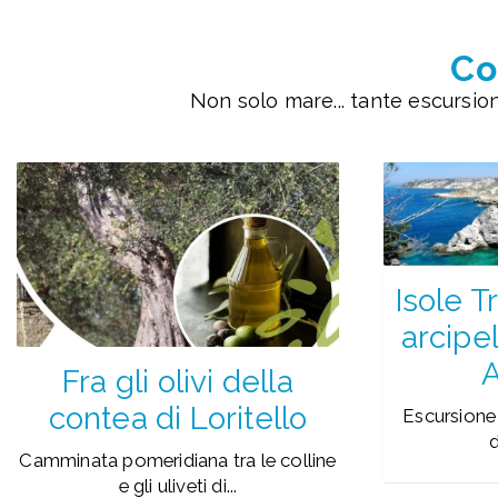
Co
Non solo mare... tante escursio
Isole T
arcipe
A
Fra gli olivi della
contea di Loritello
Escursione
d
Camminata pomeridiana tra le colline
e gli uliveti di...