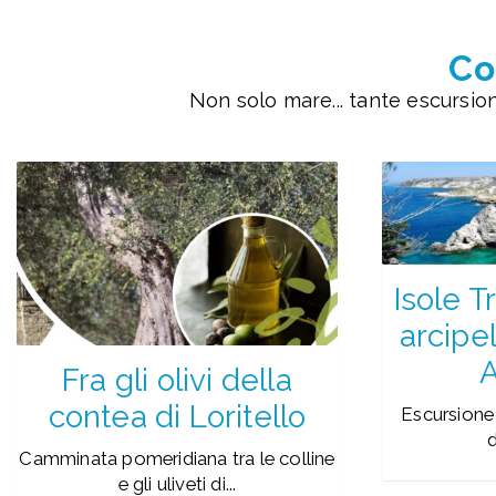
Co
Non solo mare... tante escursio
Isole T
arcipe
A
Fra gli olivi della
contea di Loritello
Escursione
d
Camminata pomeridiana tra le colline
e gli uliveti di...